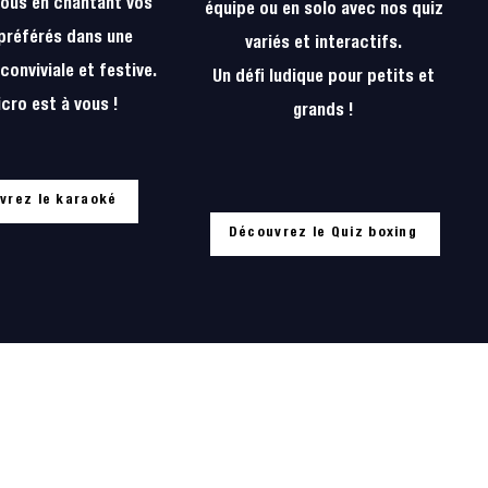
ous en chantant vos
équipe ou en solo avec nos quiz
 préférés dans une
variés et interactifs.
onviviale et festive.
Un défi ludique pour petits et
cro est à vous !
grands !
vrez le karaoké
Découvrez le Quiz boxing