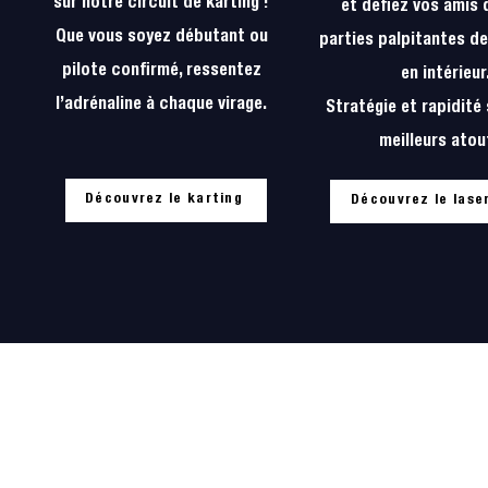
sur notre circuit de karting !
et défiez vos amis
Que vous soyez débutant ou
parties palpitantes de
pilote confirmé, ressentez
en intérieur
l’adrénaline à chaque virage.
Stratégie et rapidité
meilleurs atou
Découvrez le karting
Découvrez le lase