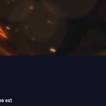
loisirs indoor dans l'Aisne.
t, dans un cadre chaleureux et familiale.
ne est