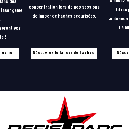
amusez-v
 dans des
concentration lors de nos sessions
titres
 laser game
de lancer de haches sécurisées.
ambiance c
.
Le mi
 seront vos
ts !
r game
Découvrez le lancer de haches
Décou