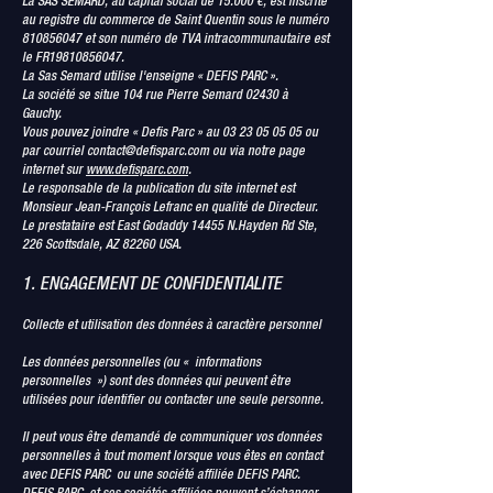
La SAS SEMARD, au capital social de 15.000 €, est inscrite
au registre du commerce de Saint Quentin sous le numéro
810856047
et son numéro de TVA intracommunautaire est
le FR19810856047.
La Sas Semard utilise l'enseigne « DEFIS PARC ».
La société se situe 104 rue Pierre Semard 02430 à
Gauchy.
Vous pouvez joindre « Defis Parc » au
03 23 05 05 05
ou
par courriel
contact@defisparc.com
ou via notre page
internet sur
www.defisparc.com
.
Le responsable de la publication du site internet est
Monsieur Jean-François Lefranc en qualité de Directeur.
Le prestataire est East Godaddy 14455 N.Hayden Rd Ste,
226 Scottsdale, AZ 82260 USA.
1. ENGAGEMENT DE CONFIDENTIALITE
Collecte et utilisation des données à caractère personnel
Les données personnelles (ou « informations
personnelles ») sont des données qui peuvent être
utilisées pour identifier ou contacter une seule personne.
Il peut vous être demandé de communiquer vos données
personnelles à tout moment lorsque vous êtes en contact
avec DEFIS PARC ou une société affiliée DEFIS PARC.