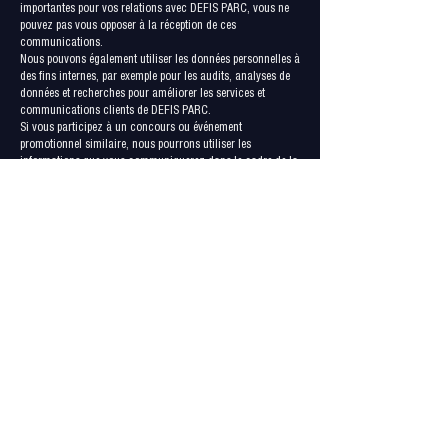
importantes pour vos relations avec DEFIS PARC, vous ne
pouvez pas vous opposer à la réception de ces
communications.
Nous pouvons également utiliser les données personnelles à
des fins internes, par exemple pour les audits, analyses de
données et recherches pour améliorer les services et
communications clients de DEFIS PARC.
Si vous participez à un concours ou événement
promotionnel similaire, nous pourrons utiliser les
informations que vous communiquerez dans le cadre de la
gestion de ces programmes.
Collecte et utilisation des données à caractère non-
personnel
Nous collectons également des données dont la forme ne
nous permet pas de faire un rapprochement direct avec une
personne en particulier. Nous pouvons collecter, utiliser,
transférer et divulguer des données non-personnelles à
quelque fin que ce soit. Vous trouverez ci-après des
exemples de données à caractère non-personnel que nous
collectons et la façon dont nous pouvons les utiliser :
Nous pouvons collecter des informations telles que le
métier, la langue, le code postal, l’indicatif régional,
l’identifiant unique de l’appareil, l’URL de référence et la
localisation dans lesquels un services DEFIS PARC est